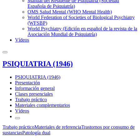
Manual del Residente de Psiquiatría (Sociedad
Española de Psiquiatría)
OMS Salud Mental (WHO Mental Health)
World Federation of Societies of Biological Psychiatry
(WFSBP)
World Psychiatry (Edición en español de la revista de la
Asociación Mundial de Psiquiatría)
Vídeos
PSIQUIATRIA (1946)
PSIQUIATRIA (1946)
Presentación
Información general
Clases presenciales
Trabajo práctico
Materiales complementarios
Vídeos
Trabajo práctico
Materiales de referencia
Trastornos por consumo de
sustancias
Patología dual