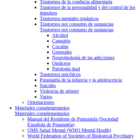
Trastornos de la conducta alimentaria
Trastornos de la personalidad y del control de los
impulsos
Trastornos mentales orgánicos
Trastornos por consumo de sustancias
Trastornos por consumo de sustancias
Alcohol
Cannabis
Cocaína
Generales
Neurobiología de las adicciones
Opiáceos
Patología dual
Trastornos psicóticos
Psiquiatría de la infancia y la adolescencia
Suicidio
Violencia de género
Varios
Orientaciones
Materiales complementarios
Materiales complementarios
Manual del Residente de Psiquiatría (Sociedad
Española de Psiquiatría)
OMS Salud Mental (WHO Mental Health)
World Federation of Societies of Biological Psychiatry