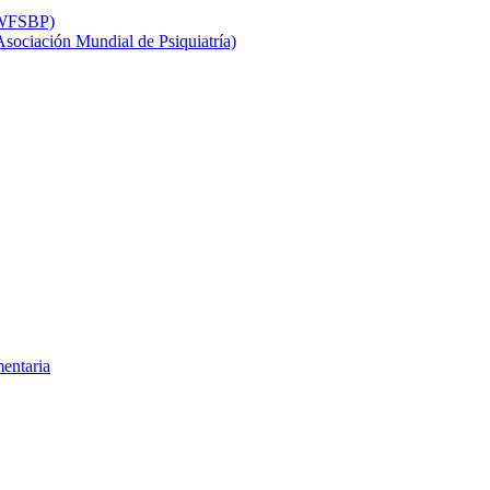
 (WFSBP)
 Asociación Mundial de Psiquiatría)
mentaria