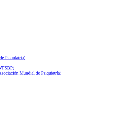
e Psiquiatría)
 (WFSBP)
 Asociación Mundial de Psiquiatría)