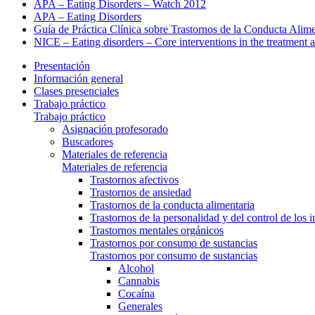
APA – Eating Disorders – Watch 2012
APA – Eating Disorders
Guía de Práctica Clínica sobre Trastornos de la Conducta Alime
NICE – Eating disorders – Core interventions in the treatment 
Presentación
Información general
Clases presenciales
Trabajo práctico
Trabajo práctico
Asignación profesorado
Buscadores
Materiales de referencia
Materiales de referencia
Trastornos afectivos
Trastornos de ansiedad
Trastornos de la conducta alimentaria
Trastornos de la personalidad y del control de los 
Trastornos mentales orgánicos
Trastornos por consumo de sustancias
Trastornos por consumo de sustancias
Alcohol
Cannabis
Cocaína
Generales