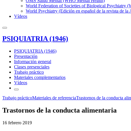
OMS Salud Mental (WHO Mental Health)
World Federation of Societies of Biological Psychiatry
World Psychiatry (Edición en español de la revista de la
Vídeos
PSIQUIATRIA (1946)
PSIQUIATRIA (1946)
Presentación
Información general
Clases presenciales
Trabajo práctico
Materiales complementarios
Vídeos
Trabajo práctico
Materiales de referencia
Trastornos de la conducta ali
Trastornos de la conducta alimentaria
16 febrero 2019