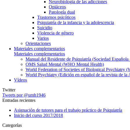
Neurobiología de las adicciones
Opiáceos
Patología dual
Trastornos psicóticos
Psiquiatría de la infancia y la adolescencia
Suicidio
Violencia de género
Varios
Orientaciones
Materiales complementarios
Materiales complementarios
Manual del Residente de Psiquiatría (Sociedad Española d
OMS Salud Mental (WHO Mental Health)
World Federation of Societies of Biological Psychiatry
World Psychiatry (Edición en español de la revista de la
Vídeos
Twitter
Tweets por @umh1946
Entradas recientes
Asignación de tutores para el trabajo práctico de Psiquiatría
Inicio del curso 2017/2018
Categorías