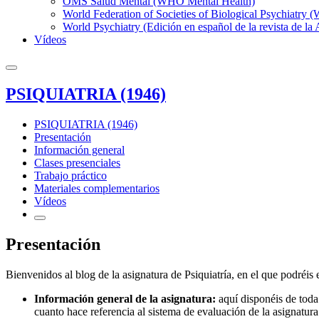
OMS Salud Mental (WHO Mental Health)
World Federation of Societies of Biological Psychiatry
World Psychiatry (Edición en español de la revista de la
Vídeos
PSIQUIATRIA (1946)
PSIQUIATRIA (1946)
Presentación
Información general
Clases presenciales
Trabajo práctico
Materiales complementarios
Vídeos
Presentación
Bienvenidos al blog de la asignatura de Psiquiatría, en el que podréis 
Información general de la asignatura:
aquí disponéis de toda
cuanto hace referencia al sistema de evaluación de la asignatura