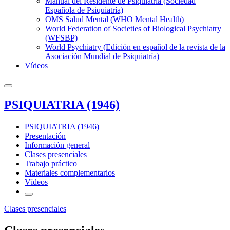
Manual del Residente de Psiquiatría (Sociedad
Española de Psiquiatría)
OMS Salud Mental (WHO Mental Health)
World Federation of Societies of Biological Psychiatry
(WFSBP)
World Psychiatry (Edición en español de la revista de la
Asociación Mundial de Psiquiatría)
Vídeos
PSIQUIATRIA (1946)
PSIQUIATRIA (1946)
Presentación
Información general
Clases presenciales
Trabajo práctico
Materiales complementarios
Vídeos
Clases presenciales