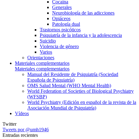
Cocaína
Generales
Neurobiología de las adicciones
Opiáceos
Patología dual
Trastornos psicóticos
Psiquiatría de la infancia y la adolescencia
Suicidio
Violencia de género
Varios
Orientaciones
Materiales complementarios
Materiales complementarios
Manual del Residente de Psiquiatría (Sociedad
Española de Psiquiatría)
OMS Salud Mental (WHO Mental Health)
World Federation of Societies of Biological Psychiatry
(WFSBP)
World Psychiatry (Edición en español de la revista de la
Asociación Mundial de Psiquiatría)
Vídeos
Twitter
Tweets por @umh1946
Entradas recientes