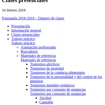
Clases presenciales
16 febrero 2019
Psiquiatría 2018-2019 – Damero de clases
Presentación
Información general
Clases presenciales
Trabajo práctico
Trabajo práctico
Asignación profesorado
Buscadores
Materiales de referencia
Materiales de referencia
Trastornos afectivos
Trastornos de ansiedad
Trastornos de la conducta alimentaria
Trastornos de la personalidad y del control de los
impulsos
Trastornos mentales orgánicos
Trastornos por consumo de sustancias
Trastornos por consumo de sustancias
Alcohol
Cannabis